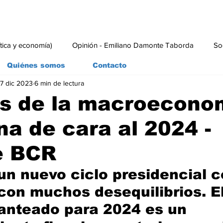
ítica y economía)
Opinión - Emiliano Damonte Taborda
So
Quiénes somos
Contacto
7 dic 2023
6 min de lectura
rial
Economía y Producción
#economia
#consumo
os de la macroecono
na de cara al 2024 -
e BCR
n nuevo ciclo presidencial c
on muchos desequilibrios. El
lanteado para 2024 es un 