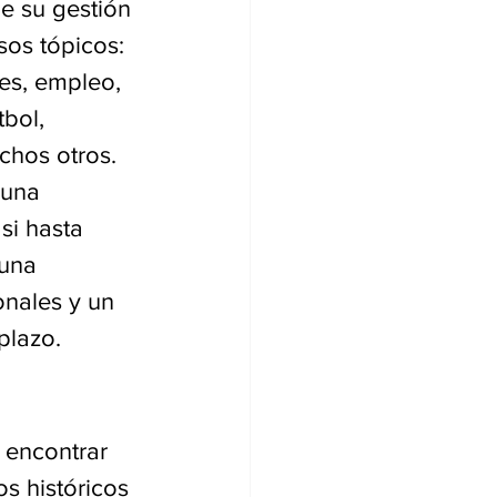
e su gestión 
os tópicos: 
res, empleo, 
bol, 
chos otros.
 una 
si hasta 
 una 
onales y un 
plazo.
 encontrar 
s históricos 