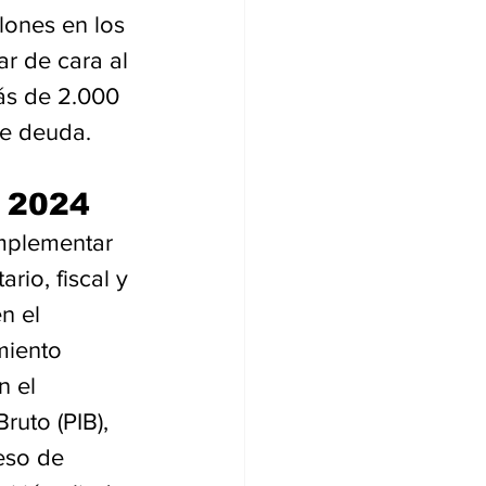
ones en los 
r de cara al 
ás de 2.000 
de deuda.
a 2024
implementar 
io, fiscal y 
n el 
miento 
n el 
ruto (PIB), 
eso de 