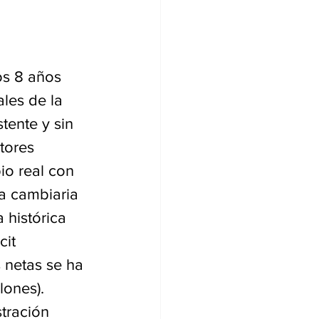
os 8 años 
les de la 
tente y sin 
tores 
io real con 
ha cambiaria 
 histórica 
it 
s netas se ha 
lones). 
tración 