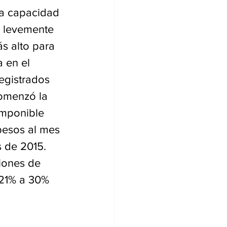
 la capacidad 
, levemente 
s alto para 
 en el 
egistrados 
omenzó la 
Imponible 
pesos al mes 
 de 2015. 
iones de 
21% a 30% 