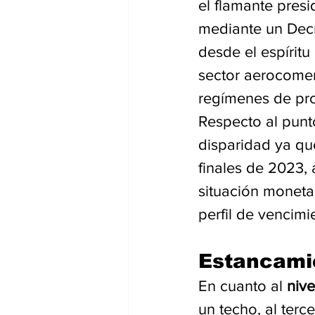
el flamante presi
mediante un Decr
desde el espíritu
sector aerocomerc
regímenes de pro
Respecto al punt
disparidad ya qu
finales de 2023, 
situación monetar
perfil de vencim
Estancamie
En cuanto al 
nive
un techo, al terc