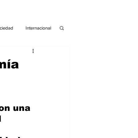
ciedad
Internacional
#deuda
#tarjeta
mía
on una 
 