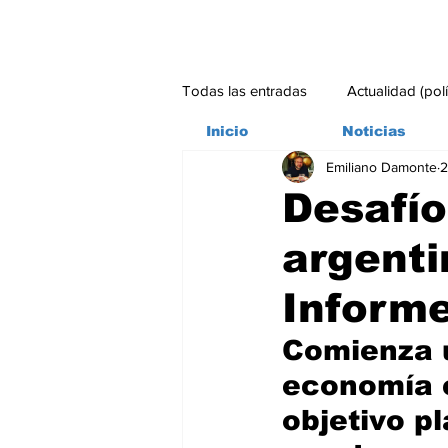
Todas las entradas
Actualidad (pol
Inicio
Noticias
Emiliano Damonte
2
Bitácora
Ambiente
Edito
Desafí
argenti
#credito
Inform
Comienza u
economía c
objetivo p