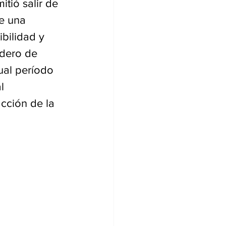
tió salir de 
e una 
ibilidad y 
ndero de 
ual período 
l 
cción de la 