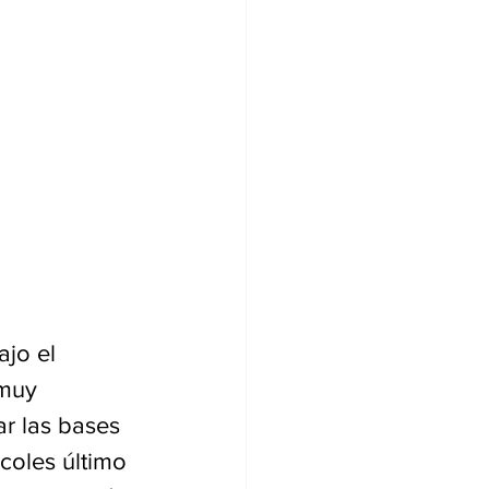
jo el 
muy 
ar las bases 
coles último 