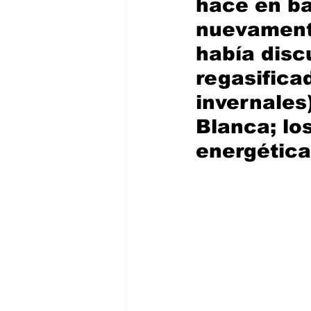
hace en ba
nuevamente
había disc
regasifica
invernales
Blanca; lo
energética