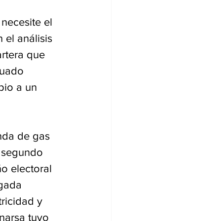
necesite el 
el análisis 
rtera que 
cuado 
pio a un 
nda de gas 
n segundo 
o electoral 
ugada 
ricidad y 
narsa tuvo 