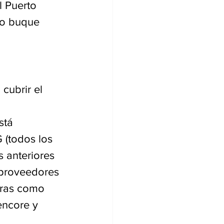
 Puerto 
vo buque 
cubrir el 
stá 
 (todos los 
s anteriores 
 proveedores 
eras como 
encore y 