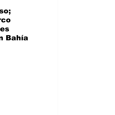
so; 
rco 
es 
n Bahía 