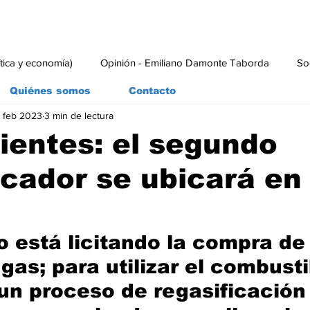
ítica y economía)
Opinión - Emiliano Damonte Taborda
So
Quiénes somos
Contacto
 feb 2023
3 min de lectura
rial
Economía y Producción
#economia
#consumo
entes: el segundo
icador se ubicará en
o está licitando la compra de
gas; para utilizar el combusti
un proceso de regasificación