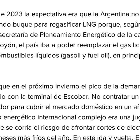
de 2023 la expectativa era que la Argentina no 
ndo buque para regasificar LNG porque, según 
secretaría de Planeamiento Energético de la ca
oyón, el país iba a poder reemplazar el gas li
bustibles líquidos (gasoil y fuel oil), en princi
 que en el próximo invierno el pico de la dema
olo con la terminal de Escobar. No contratar u
dor para cubrir el mercado doméstico en un añ
o energético internacional complejo era una j
 se corría el riesgo de afrontar cortes de elect
eses más fríos del año. En este ida y vuelta, E