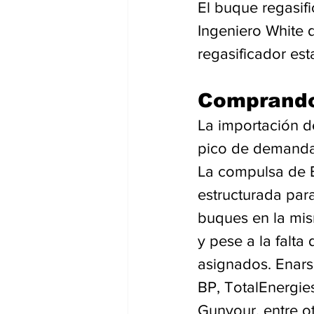
El buque regasif
Ingeniero White 
regasificador es
Comprando
La importación d
pico de demanda 
La compulsa de E
estructurada par
buques en la mism
y pese a la falta
asignados. Enarsa
BP, TotalEnergies
Gunvour, entre ot