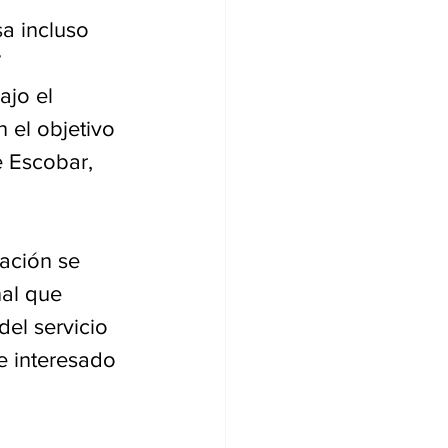
a incluso 
 
jo el 
 el objetivo 
e Escobar, 
ación se 
al que 
el servicio 
e interesado 