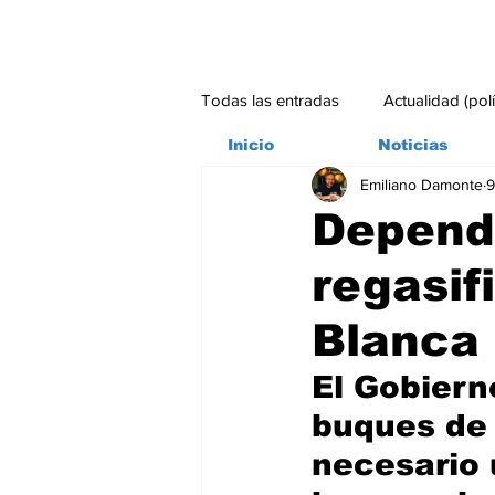
Todas las entradas
Actualidad (pol
Inicio
Noticias
Emiliano Damonte
9
Bitácora
Ambiente
Edito
Dependi
regasif
#credito
Blanca
El Gobiern
buques de 
necesario 