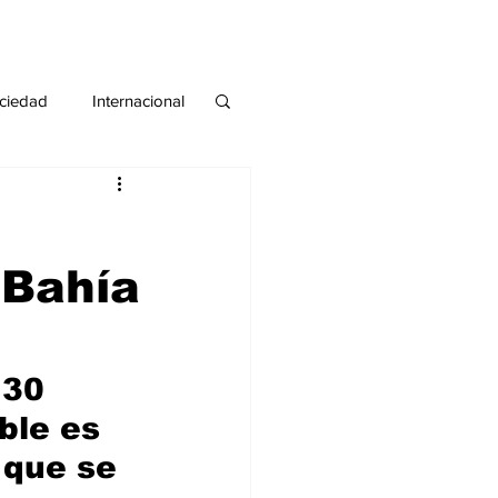
ciedad
Internacional
#deuda
#tarjeta
 Bahía
 30 
ble es 
 que se 