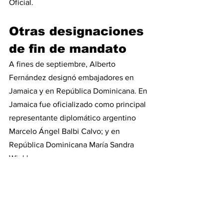
Oficial.
Otras designaciones 
de fin de mandato
A fines de septiembre, Alberto 
Fernández designó embajadores en 
Jamaica y en República Dominicana. En 
Jamaica fue oficializado como principal 
representante diplomático argentino 
Marcelo Ángel Balbi Calvo; y en 
República Dominicana María Sandra 
Winkler.
Semanas antes había nombrado nuevos 
embajadores en Panamá, República 
Checa y Rumania. Sandra Rosana Pitta, 
exdirectora nacional de Malvinas e Islas 