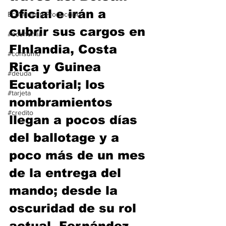
Oficial e irán a 
Economía y Producción
cubrir sus cargos en 
#economia
FInlandia, Costa 
#consumo
Rica y Guinea 
#deuda
Ecuatorial; los 
#tarjeta
nombramientos 
#credito
llegan a pocos días 
del ballotage y a 
poco más de un mes 
de la entrega del 
mando; desde la 
oscuridad de su rol 
actual, Fernández 