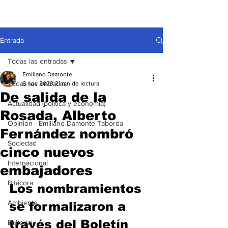
Entrada
Todas las entradas
Emiliano Damonte
Todas las entradas
6 nov 2023
2 min de lectura
De salida de la
Actualidad (política y economía)
Rosada, Alberto
Opinión - Emiliano Damonte Taborda
Fernández nombró
Sociedad
cinco nuevos
Internacional
embajadores
Bitácora
Los nombramientos 
Ambiente
se formalizaron a 
través del Boletín 
Editorial