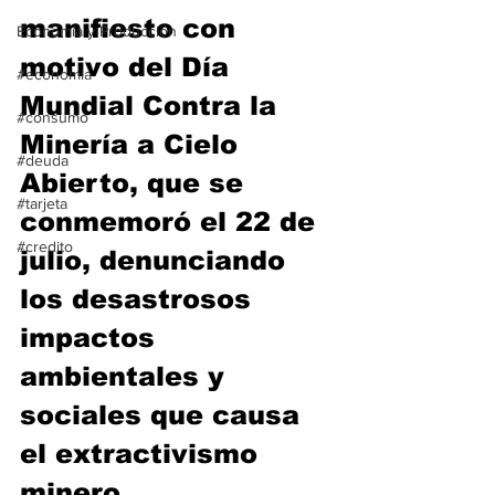
manifiesto con 
Economía y Producción
motivo del Día 
#economia
Mundial Contra la 
#consumo
Minería a Cielo 
#deuda
Abierto, que se 
#tarjeta
conmemoró el 22 de 
#credito
julio, denunciando 
los desastrosos 
impactos 
ambientales y 
sociales que causa 
el extractivismo 
minero.