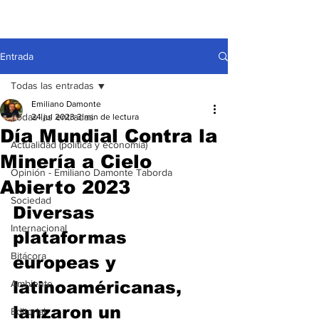
Entrada
Todas las entradas
Emiliano Damonte
Todas las entradas
24 jul 2023
3 min de lectura
Día Mundial Contra la
Actualidad (política y economía)
Minería a Cielo
Opinión - Emiliano Damonte Taborda
Abierto 2023
Sociedad
Diversas 
Internacional
plataformas 
Bitácora
europeas y 
Ambiente
latinoaméricanas, 
lanzaron un 
Editorial