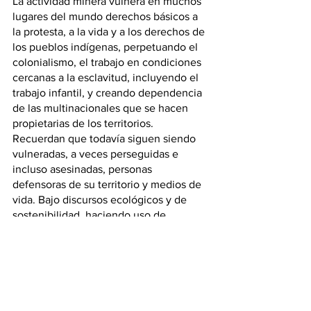
La actividad minera vulnera en muchos 
lugares del mundo derechos básicos a 
la protesta, a la vida y a los derechos de 
los pueblos indígenas, perpetuando el 
colonialismo, el trabajo en condiciones 
cercanas a la esclavitud, incluyendo el 
trabajo infantil, y creando dependencia 
de las multinacionales que se hacen 
propietarias de los territorios.
Recuerdan que todavía siguen siendo 
vulneradas, a veces perseguidas e 
incluso asesinadas, personas 
defensoras de su territorio y medios de 
vida. Bajo discursos ecológicos y de 
sostenibilidad, haciendo uso de 
grandes campañas publicitarias y 
patrocinios, las compañías mineras 
disfrazan, hablan de energías 
renovables, aire limpio y empleos 
nuevos para enmascarar las 
consecuencias negativas de su 