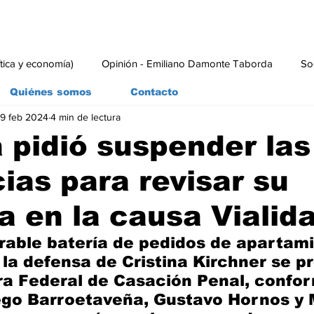
ítica y economía)
Opinión - Emiliano Damonte Taborda
So
Quiénes somos
Contacto
9 feb 2024
4 min de lectura
rial
Economía y Producción
#economia
#consumo
a pidió suspender las
ias para revisar su
 en la causa Vialid
able batería de pedidos de apartami
la defensa de Cristina Kirchner se p
ra Federal de Casación Penal, confo
ego Barroetaveña, Gustavo Hornos y 