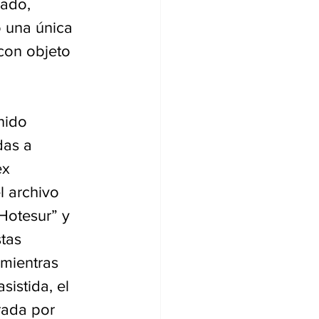
ado, 
ó una única 
 con objeto 
nido 
das a 
ex 
l archivo 
Hotesur” y 
tas 
 mientras 
istida, el 
rada por 