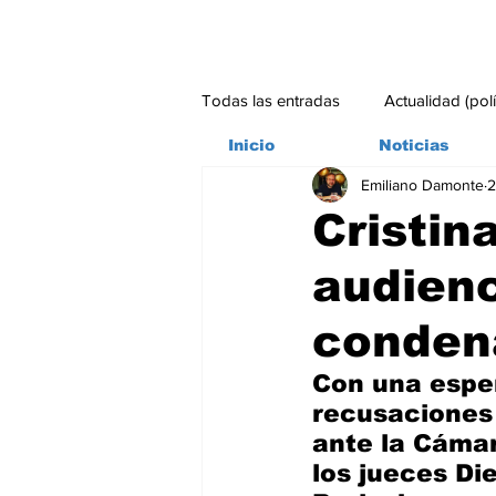
Todas las entradas
Actualidad (pol
Inicio
Noticias
Emiliano Damonte
2
Bitácora
Ambiente
Edito
Cristin
audienc
#credito
condena
Con una esper
recusaciones 
ante la Cáma
los jueces Di