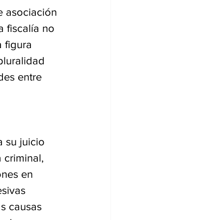
e asociación 
 fiscalía no 
 figura 
pluralidad 
des entre 
 su juicio 
criminal, 
ones en 
esivas 
as causas 