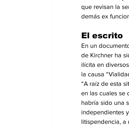
que revisan la se
demás ex funcion
El escrito
En un documento 
de Kirchner ha s
ilícita en divers
la causa “Vialid
“A raíz de esta s
en las cuales se 
habría sido una s
independientes y,
litispendencia, a