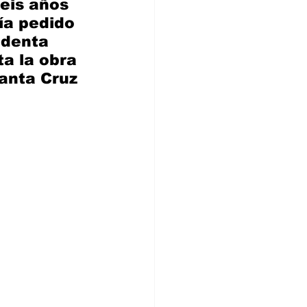
eis años 
bía pedido 
identa 
ta la obra 
anta Cruz 