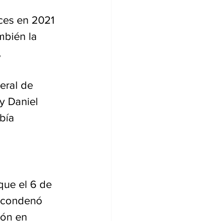
ces en 2021 
mbién la 
 
eral de 
y Daniel 
bía 
que el 6 de 
2 condenó 
ión en 