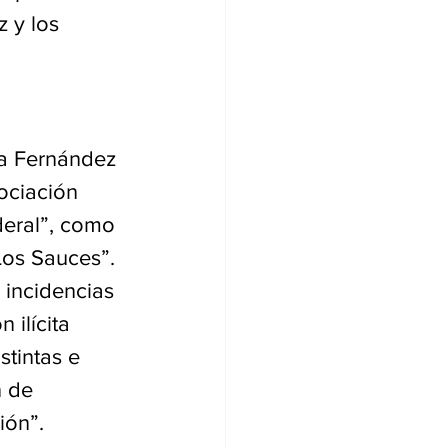
 y los 
na Fernández 
ociación 
deral”, como 
Los Sauces”. 
 incidencias 
 ilícita 
stintas e 
n de 
ión”.