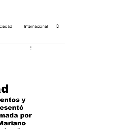
ciedad
Internacional
#deuda
#tarjeta
ad
entos y 
resentó 
rmada por 
Mariano 