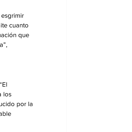
 esgrimir 
ite cuanto 
uación que 
a”, 
“El 
 los 
ucido por la 
able 