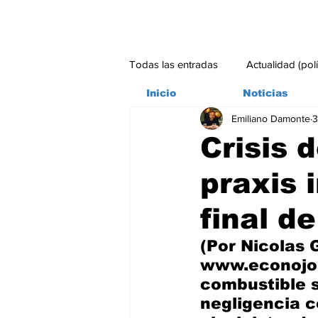
Todas las entradas
Actualidad (pol
Inicio
Noticias
Emiliano Damonte
3
Bitácora
Ambiente
Edito
Crisis 
praxis 
#credito
final d
(Por Nicolas 
www.econojour
combustible se
negligencia c