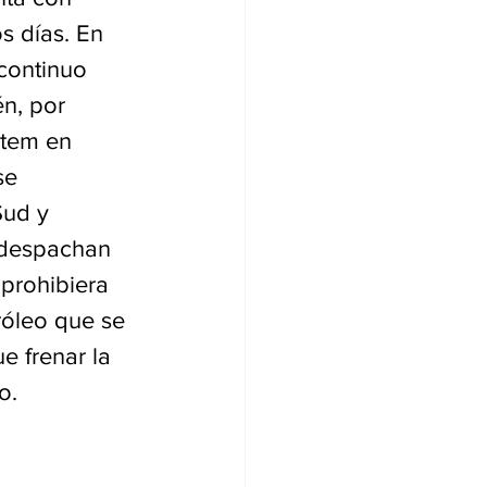
s días. En 
continuo 
n, por 
ytem en 
se 
Sud y 
 despachan 
prohibiera 
róleo que se 
e frenar la 
o.