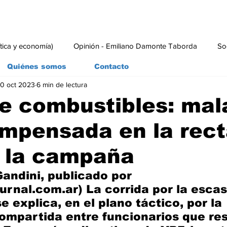
ítica y economía)
Opinión - Emiliano Damonte Taborda
So
Quiénes somos
Contacto
0 oct 2023
6 min de lectura
rial
Economía y Producción
#economia
#consumo
de combustibles: mal
impensada en la rec
e la campaña
Gandini, publicado por 
nal.com.ar) La corrida por la escas
 explica, en el plano táctico, por la 
ompartida entre funcionarios que re