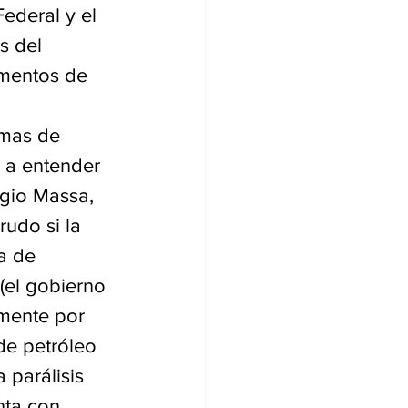
Federal y el 
s del 
amentos de 
emas de 
 a entender 
rgio Massa, 
udo si la 
a de 
el gobierno 
lmente por 
 de petróleo 
 parálisis 
nta con 