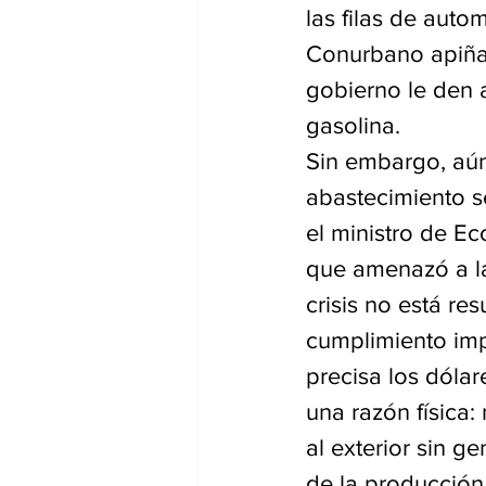
las filas de auto
Conurbano apiñad
gobierno le den 
gasolina.
Sin embargo, aún
abastecimiento s
el ministro de E
que amenazó a las
crisis no está r
cumplimiento imp
precisa los dólar
una razón física:
al exterior sin g
de la producción