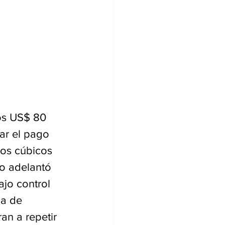
os US$ 80 
ar el pago 
ros cúbicos 
mo adelantó 
jo control 
da de 
an a repetir 