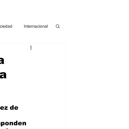
ciedad
Internacional
#deuda
#tarjeta
a
ta
ez de 
sponden 