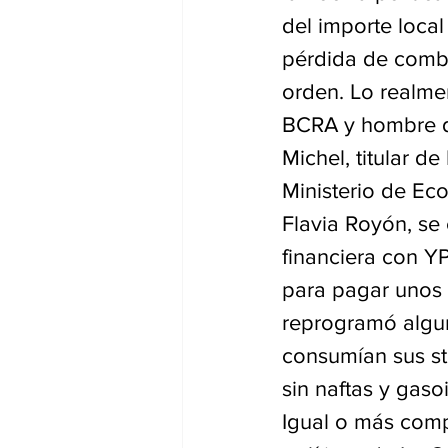
del importe local
pérdida de combu
orden. Lo realmen
BCRA y hombre de
Michel, titular d
Ministerio de Ec
Flavia Royón, se
financiera con YP
para pagar unos 
reprogramó algun
consumían sus st
sin naftas y gasoi
Igual o más comp