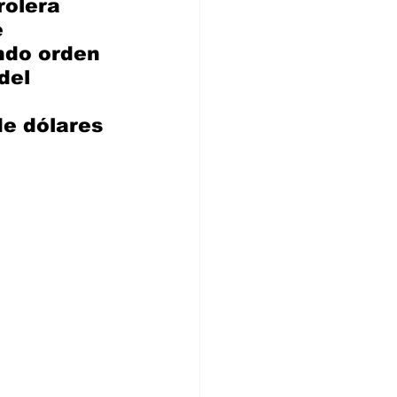
rolera 
 
ndo orden 
del 
e dólares 