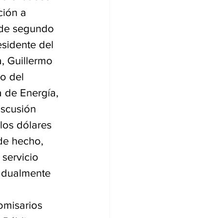
ción a 
 de segundo 
esidente del 
, Guillermo 
o del 
 de Energía, 
iscusión 
los dólares 
de hecho, 
servicio 
adualmente 
omisarios 