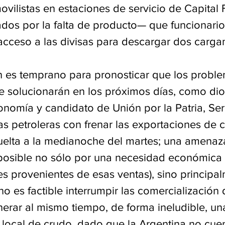
movilistas en estaciones de servicio de Capital 
os por la falta de producto— que funcionario
acceso a las divisas para descargar dos carg
 es temprano para pronosticar que los probl
e solucionarán en los próximos días, como dio
conomía y candidato de Unión por la Patria, Se
 petroleras con frenar las exportaciones de cr
esuelta a la medianoche del martes; una amenaz
osible no sólo por una necesidad económica (
es provenientes de esas ventas), sino principa
 no es factible interrumpir las comercialización
enerar al mismo tiempo, de forma ineludible, una
 local de crudo, dado que la Argentina no cue