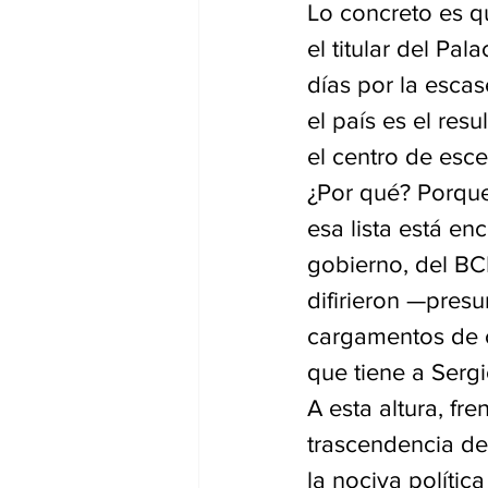
Lo concreto es qu
el titular del Pa
días por la escas
el país es el res
el centro de escen
¿Por qué? Porque
esa lista está e
gobierno, del BC
difirieron —pres
cargamentos de co
que tiene a Sergi
A esta altura, fre
trascendencia de 
la nociva polític