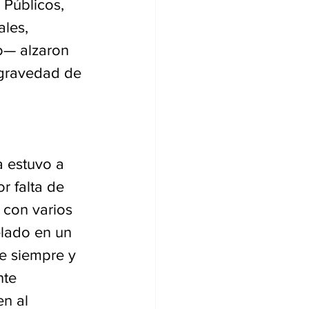
Públicos, 
les, 
o— alzaron 
 gravedad de 
 estuvo a 
 falta de 
 con varios 
lado en un 
e siempre y 
nte 
n al 