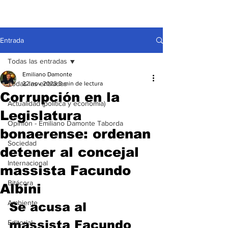
Entrada
Todas las entradas
Emiliano Damonte
Todas las entradas
22 nov 2023
3 min de lectura
Corrupción en la
Actualidad (política y economía)
Legislatura
Opinión - Emiliano Damonte Taborda
bonaerense: ordenan
Sociedad
detener al concejal
Internacional
massista Facundo
Bitácora
Albini
Ambiente
Se acusa al 
massista Facundo 
Editorial