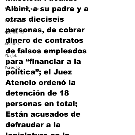
Albini, a su padre y a 
Economía y Producción
otras dieciseis 
#economia
personas, de cobrar 
#consumo
dinero de contratos 
#deuda
de falsos empleados 
#tarjeta
para “financiar a la 
#credito
política”; el Juez 
Atencio ordenó la 
detención de 18 
personas en total; 
Están acusados de 
defraudar a la 