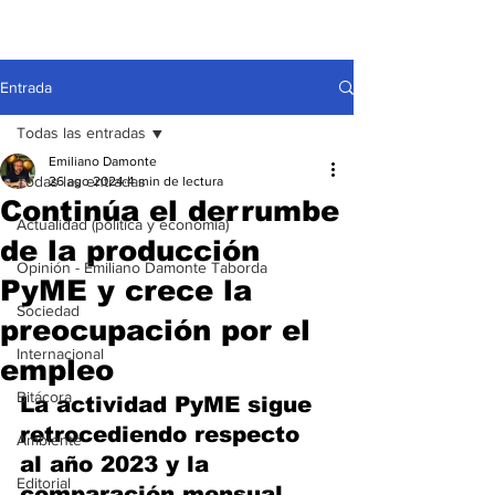
Entrada
Todas las entradas
Emiliano Damonte
Todas las entradas
26 ago 2024
4 min de lectura
Continúa el derrumbe
Actualidad (política y economía)
de la producción
Opinión - Emiliano Damonte Taborda
PyME y crece la
Sociedad
preocupación por el
Internacional
empleo
Bitácora
La actividad PyME sigue 
retrocediendo respecto 
Ambiente
al año 2023 y la 
Editorial
comparación mensual 