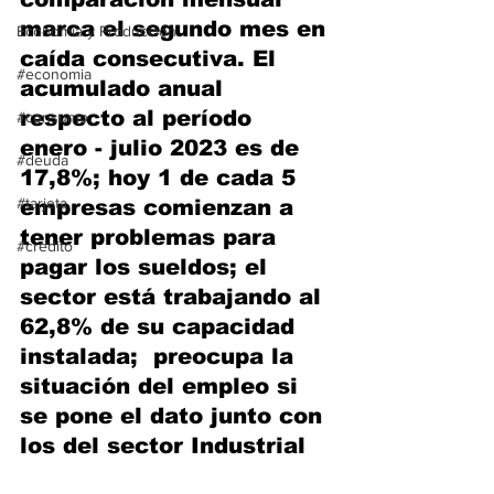
marca el segundo mes en 
Economía y Producción
caída consecutiva. El 
#economia
acumulado anual 
respecto al período 
#consumo
enero - julio 2023 es de 
#deuda
17,8%; hoy 1 de cada 5 
#tarjeta
empresas comienzan a 
tener problemas para 
#credito
pagar los sueldos; el 
sector está trabajando al 
62,8% de su capacidad 
instalada;  preocupa la 
situación del empleo si 
se pone el dato junto con 
los del sector Industrial