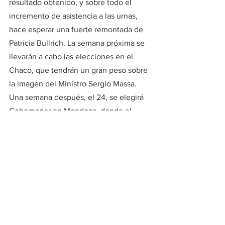
resultado obtenido, y sobre todo el 
incremento de asistencia a las urnas, 
hace esperar una fuerte remontada de 
Patricia Bullrich. La semana próxima se 
llevarán a cabo las elecciones en el 
Chaco, que tendrán un gran peso sobre 
la imagen del Ministro Sergio Massa. 
Una semana después, el 24, se elegirá 
Gobernador en Mendoza, donde el 
resultado será también seguido con 
extrema atención por Bullrich, que 
buscará una confirmación para sus 
aspiraciones presidenciales.
#elecciones
#bullrich
#santafe
#pullaro
#escrutinio
Actualidad (política y economía)