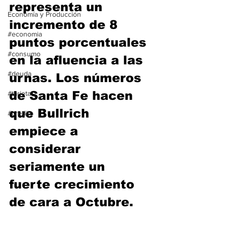
representa un 
Economía y Producción
incremento de 8 
#economia
puntos porcentuales 
#consumo
en la afluencia a las 
#deuda
urnas. Los números 
de Santa Fe hacen 
#tarjeta
que Bullrich 
#credito
empiece a 
considerar 
seriamente un 
fuerte crecimiento 
de cara a Octubre.