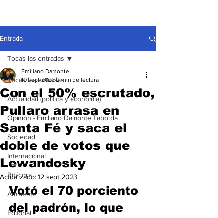
Entrada
Todas las entradas
Emiliano Damonte
Todas las entradas
10 sept 2023
2 min de lectura
Con el 50% escrutado,
Actualidad (política y economía)
Pullaro arrasa en
Opinión - Emiliano Damonte Taborda
Santa Fé y saca el
Sociedad
doble de votos que
Internacional
Lewandosky
Bitácora
Actualizado:
12 sept 2023
Votó el 70 porciento 
Ambiente
del padrón, lo que 
Editorial