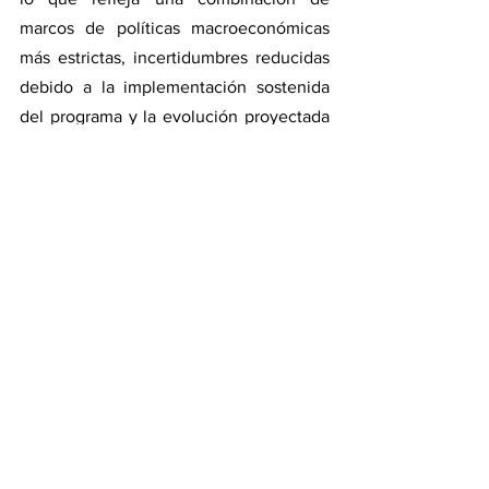
marcos de políticas macroeconómicas 
más estrictas, incertidumbres reducidas 
debido a la implementación sostenida 
del programa y la evolución proyectada 
de los precios mundiales de las materias 
primas”, precisó Cubeddu usando 
"presiones inflacionarias" para evitar 
hablar de "alta inflación" y apoyando el 
discurso del Gobierno de la inflación 
mundial.
Frente de Todos en el 
"Fondo"
El FMI tiene sus motivos para sostener 