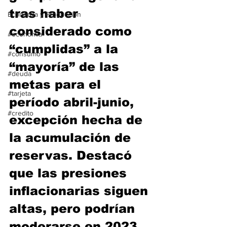
tras haber 
Economía y Producción
considerado como 
#economia
“cumplidas” a la 
#consumo
“mayoría” de las 
#deuda
metas para el 
#tarjeta
período abril-junio, 
#credito
excepción hecha de 
la acumulación de 
reservas. Destacó 
que las presiones 
inflacionarias siguen 
altas, pero podrían 
moderarse en 2023. 