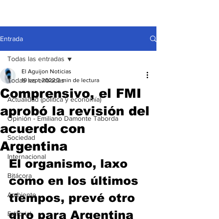
Entrada
Todas las entradas
El Aguijon Noticias
Todas las entradas
19 sept 2022
3 min de lectura
Comprensivo, el FMI
Actualidad (política y economía)
aprobó la revisión del
Opinión - Emiliano Damonte Taborda
acuerdo con
Sociedad
Argentina
Internacional
El organismo, laxo 
Bitácora
como en los últimos 
Ambiente
tiempos, prevé otro 
giro para Argentina 
Editorial