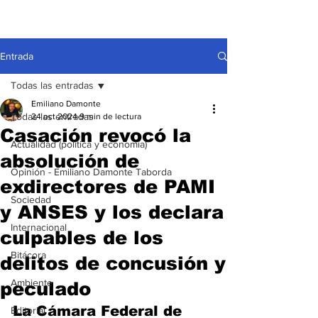
Entrada
Todas las entradas
Emiliano Damonte
Todas las entradas
24 oct 2024
9 min de lectura
Casación revocó la
Actualidad (política y economía)
absolución de
Opinión - Emiliano Damonte Taborda
exdirectores de PAMI
Sociedad
y ANSES y los declara
Internacional
culpables de los
Bitácora
delitos de concusión y
Ambiente
peculado
La Cámara Federal de 
Editorial