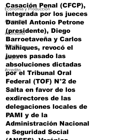
Casación Penal (CFCP), 
Economía y Producción
integrada por los jueces 
#economia
Daniel Antonio Petrone 
(presidente), Diego 
#consumo
Barroetaveña y Carlos 
#deuda
Mahiques, revocó el 
jueves pasado las 
#tarjeta
absoluciones dictadas 
#credito
por el Tribunal Oral 
Federal (TOF) N°2 de 
Salta en favor de los 
exdirectores de las 
delegaciones locales de 
PAMI y de la 
Administración Nacional 
e Seguridad Social 