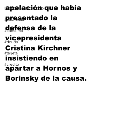
apelación que había 
Economía y Producción
presentado la 
#economia
defensa de la 
#consumo
vicepresidenta 
#deuda
Cristina Kirchner 
#tarjeta
insistiendo en 
#credito
apartar a Hornos y 
Borinsky de la causa.