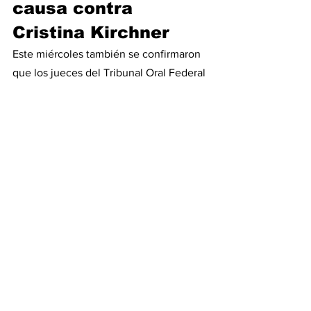
causa contra 
Cristina Kirchner
Este miércoles también se confirmaron 
que los jueces del Tribunal Oral Federal 
2, Rodrigo Giménez Uriburu, Andrés 
Basso y Jorge Gorini serán quienes 
lleven a cabo el juicio del segundo 
tramo de la causa Vialidad. Deberán 
juzgarse los escalafones menores, 
debido a que se apunta a una 
«asociación ilícita». En marzo, se dieron 
a conocer los argumentos de las 
condenas a Cristina Kirchner, Lázaro 
Báez José López y otros funcionarios.
#cristinakirchner
#corrupcion
#cristina2023
#vialidad
#causavialidad
#fiscalluciani
#obrapublica