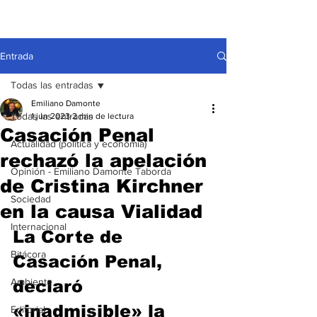
Entrada
Todas las entradas
Emiliano Damonte
Todas las entradas
1 jun 2023
2 min de lectura
Casación Penal
Actualidad (política y economía)
rechazó la apelación
Opinión - Emiliano Damonte Taborda
de Cristina Kirchner
Sociedad
en la causa Vialidad
Internacional
La Corte de 
Bitácora
Casación Penal, 
Ambiente
declaró 
«inadmisible» la 
Editorial