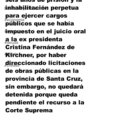
inhabilitación perpetua 
Economía y Producción
para ejercer cargos 
#economia
públicos que se había 
impuesto en el juicio oral 
#consumo
a la ex presidenta 
#deuda
Cristina Fernández de 
#tarjeta
Kirchner, por haber 
direccionado licitaciones 
#credito
de obras públicas en la 
provincia de Santa Cruz, 
sin embargo, no quedará 
detenida porque queda 
pendiente el recurso a la 
Corte Suprema 