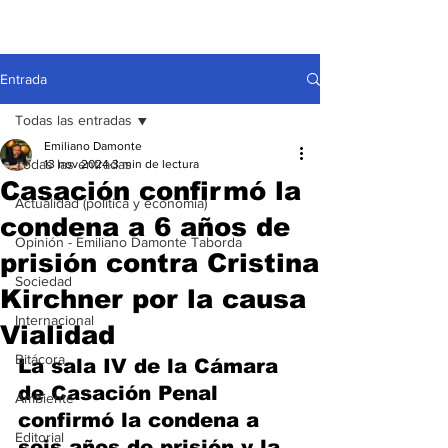
Entrada
Todas las entradas
Emiliano Damonte
Todas las entradas
13 nov 2024
3 min de lectura
Casación confirmó la
Actualidad (política y economía)
condena a 6 años de
Opinión - Emiliano Damonte Taborda
prisión contra Cristina
Sociedad
Kirchner por la causa
Internacional
Vialidad
Bitácora
La sala IV de la Cámara 
de Casación Penal 
Ambiente
confirmó la condena a 
Editorial
seis años de prisión y la 