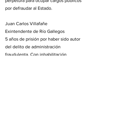
perpetura para ocupar cargos públicos 
por defraudar al Estado.
Juan Carlos Villafañe 
Exintendente de Río Gallegos
5 años de prisión por haber sido autor 
del delito de administración 
fraudulenta. Con inhabilitación 
perpetua para ocupar cargos públicos.
Osvaldo Daruich
Exjefe del distrito Santa Cruz de la 
Dirección Nacional de Vialidad
3 años y seis meses de prisión por 
defraudar al Estado e inhabilitación para 
ocupar cargos públicos.