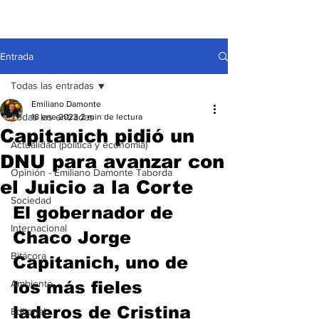
Entrada
Todas las entradas
Emiliano Damonte
Todas las entradas
18 ene 2023
2 min de lectura
Capitanich pidió un
Actualidad (política y economía)
DNU para avanzar con
Opinión - Emiliano Damonte Taborda
el Juicio a la Corte
Sociedad
El gobernador de 
Internacional
Chaco Jorge 
Bitácora
Capitanich, uno de 
Ambiente
los más fieles 
laderos de Cristina 
Editorial