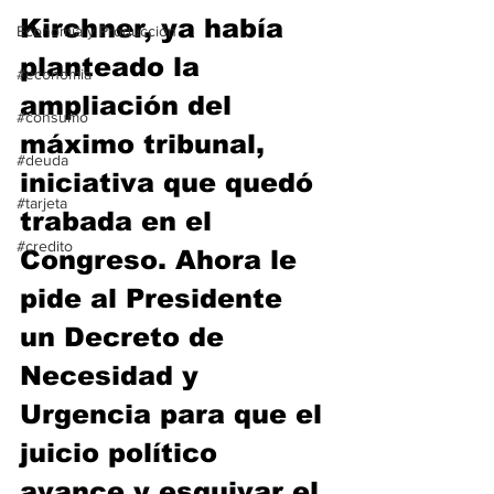
Kirchner, ya había 
Economía y Producción
planteado la 
#economia
ampliación del 
#consumo
máximo tribunal, 
#deuda
iniciativa que quedó 
#tarjeta
trabada en el 
#credito
Congreso. Ahora le 
pide al Presidente 
un Decreto de 
Necesidad y 
Urgencia para que el 
juicio político 
avance y esquivar el 