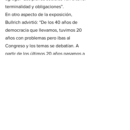
terminalidad y obligaciones”.
En otro aspecto de la exposición, 
Bullrich advirtió: “De los 40 años de 
democracia que llevamos, tuvimos 20 
años con problemas pero ibas al 
Congreso y los temas se debatían. A 
partir de los últimos 20 años pasamos a 
un Congreso de mano levantada, donde 
la opinión del que no tiene mayoría, no 
tiene validez. No podés cambiar ni un 
error de ortografía. Ha pasado a ser un 
Congreso cuasi militar”.
“Nunca más podemos tener un país sin 
solidez fiscal. No podemos gastar más 
de lo que tenemos, ni un gasto público 
más elevado y aumentar impuestos al 