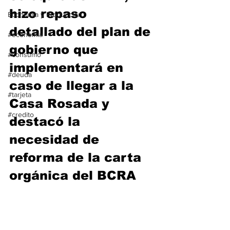
hizo repaso 
Economía y Producción
detallado del plan de 
#economia
gobierno que 
#consumo
implementará en 
#deuda
caso de llegar a la 
#tarjeta
Casa Rosada y 
#credito
destacó la 
necesidad de 
reforma de la carta 
orgánica del BCRA