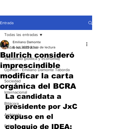
Entrada
Todas las entradas
Emiliano Damonte
Todas las entradas
6 oct 2023
3 min de lectura
Bullrich consideró
Actualidad (política y economía)
imprescindible
Opinión - Emiliano Damonte Taborda
modificar la carta
Sociedad
orgánica del BCRA
Internacional
La candidata a 
Bitácora
presidente por JxC 
Ambiente
expuso en el 
coloquio de IDEA; 
Editorial