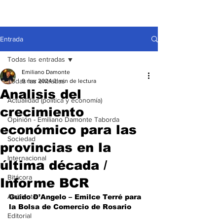
Entrada
Todas las entradas
Emiliano Damonte
Todas las entradas
9 mar 2024
3 min de lectura
Analisis del
Actualidad (política y economía)
crecimiento
Opinión - Emiliano Damonte Taborda
económico para las
Sociedad
provincias en la
Internacional
última década /
Bitácora
Informe BCR
Ambiente
Guido D’Angelo – Emilce Terré para 
la Bolsa de Comercio de Rosario
Editorial