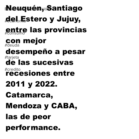
Neuquén, Santiago 
Economía y Producción
del Estero y Jujuy, 
#economia
entre las provincias 
#consumo
con mejor 
#deuda
desempeño a pesar 
#tarjeta
de las sucesivas 
#credito
recesiones entre 
2011 y 2022. 
Catamarca, 
Mendoza y CABA, 
las de peor 
performance.