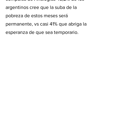
argentinos cree que la suba de la 
pobreza de estos meses será 
permanente, vs casi 41% que abriga la 
esperanza de que sea temporario.
Para más datos, la situación crítica se 
intensificó en los últimos meses: la 
encuesta realizada en septiembre por 
Proyección Consultores arrojó que el 
segmento que no llega a fin de mes 
alcanzó un pico de casi 32% en la serie 
que arrancó en marzo; al sumar el 36% 
que tiene que achicar gastos para 
llegar, el acumulado trepa a casi 68%.
Según Haime, casi la mitad de las 