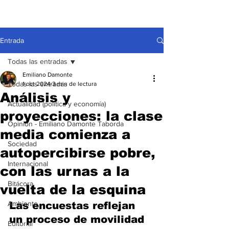
Entrada
Todas las entradas
Emiliano Damonte
Todas las entradas
1 oct 2024
3 min de lectura
Análisis y
Actualidad (política y economía)
proyecciones: la clase
Opinión - Emiliano Damonte Taborda
media comienza a
Sociedad
autopercibirse pobre,
Internacional
con las urnas a la
Bitácora
vuelta de la esquina
Ambiente
Las encuestas reflejan 
un proceso de movilidad 
Editorial