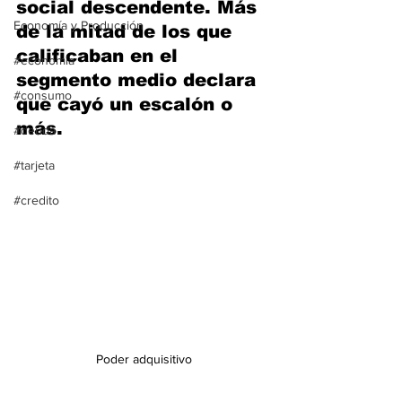
social descendente. Más 
Economía y Producción
de la mitad de los que 
calificaban en el 
#economia
segmento medio declara 
#consumo
que cayó un escalón o 
más.
#deuda
#tarjeta
#credito
Poder adquisitivo