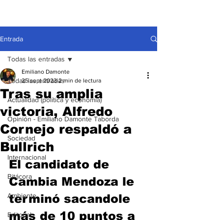
Entrada
Todas las entradas
Emiliano Damonte
Todas las entradas
25 sept 2023
2 min de lectura
Tras su amplia
Actualidad (política y economía)
victoria, Alfredo
Opinión - Emiliano Damonte Taborda
Cornejo respaldó a
Sociedad
Bullrich
Internacional
El candidato de 
Bitácora
Cambia Mendoza le 
Ambiente
terminó sacandole 
más de 10 puntos a 
Editorial