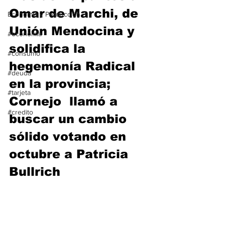
Omar de Marchi, de 
Economía y Producción
Unión Mendocina y 
#economia
solidifica la 
#consumo
hegemonía Radical 
#deuda
en la provincia; 
#tarjeta
Cornejo  llamó a 
#credito
buscar un cambio 
sólido votando en 
octubre a Patricia 
Bullrich