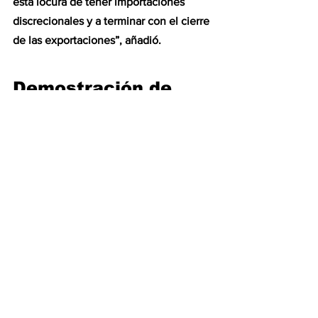
esta locura de tener importaciones 
discrecionales y a terminar con el cierre 
de las exportaciones”, añadió.
Demostración de 
unidad
Había dudas sobre la capacidad que 
podía tener Cornejo, de retener la 
mayor cantidad de votos posible de los 
aportados por Luis Petri en las PASO, 
que alcanzaron el 17%. La incógnita 
quedó claramente despejada con una 
demostración de unidad sólida por 
parte de Cambia Mendoza.  
#juntosporelcambio
#patriciabullrich
#patobullrich
#bullrich
#mendoza
#alfredocornejo
#cornejo