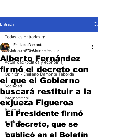
Entrada
Todas las entradas
Emiliano Damonte
Todas las entradas
4 oct 2023
4 min de lectura
Alberto Fernández
Actualidad (política y economía)
firmó el decreto con
Opinión - Emiliano Damonte Taborda
el que el Gobierno
Sociedad
buscará restituir a la
Internacional
exjueza Figueroa
Bitácora
El Presidente firmó 
Ambiente
el decreto, que se 
publicó en el Boletín 
Editorial