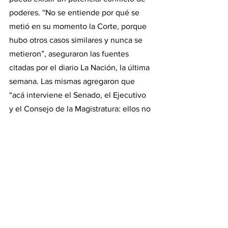
poderes. “No se entiende por qué se 
metió en su momento la Corte, porque 
hubo otros casos similares y nunca se 
metieron”, aseguraron las fuentes 
citadas por el diario La Nación, la última 
semana. Las mismas agregaron que 
“acá interviene el Senado, el Ejecutivo 
y el Consejo de la Magistratura: ellos no 
tienen nada que ver, aunque de esta 
Corte se puede esperar cualquier cosa”, 
decían por un lado. En tanto, sobre el 
caso Hotesur/Los Sauces minimizaban 
el peso del voto de la exmagistrada. “Ya 
se hizo la votación y aunque no estuvo 
Figueroa, hubiera salido 2 a 1, con lo 
cual ya está. No se entiende por qué 