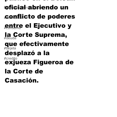
oficial abriendo un 
Economía y Producción
conflicto de poderes 
#economia
entre el Ejecutivo y 
#consumo
la Corte Suprema, 
#deuda
que efectivamente 
#tarjeta
desplazó a la 
#credito
exjueza Figueroa de 
la Corte de 
Casación.