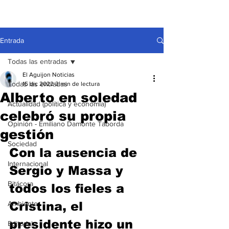
Entrada
Todas las entradas
El Aguijon Noticias
Todas las entradas
15 dic 2022
3 min de lectura
Alberto en soledad
Actualidad (política y economía)
celebró su propia
Opinión - Emiliano Damonte Taborda
gestión
Sociedad
Con la ausencia de 
Internacional
Sergio y Massa y 
Bitácora
todos los fieles a 
Ambiente
Cristina, el 
presidente hizo un 
Editorial