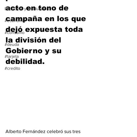
acto en tono de 
Economía y Producción
campaña en los que 
#economia
dejó expuesta toda 
#consumo
la división del 
#deuda
Gobierno y su 
#tarjeta
debilidad.
#credito
Alberto Fernández celebró sus tres 