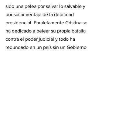
sido una pelea por salvar lo salvable y 
por sacar ventaja de la debilidad 
presidencial. Paralelamente Cristina se 
ha dedicado a pelear su propia batalla 
contra el poder judicial y todo ha 
redundado en un país sin un Gobierno 
definido. 
No falta mucho para las elecciones, es 
poco lo que queda por hacer para 
cambiar el rumbo de este gobierno que 
pasará a la historia como un verdadero 
desastre. La oposición, tal vez lo mejor 
que hizo hasta ahora es no empujar 
para que esto explote. Si eso es mucho 
o poco lo dirá el tiempo. 
Alberto esta en campaña, su campaña 