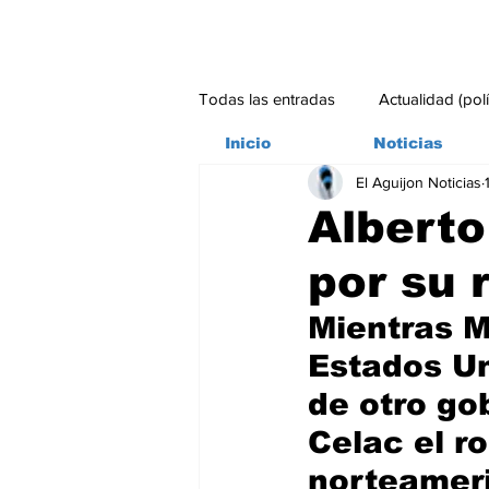
Todas las entradas
Actualidad (pol
Inicio
Noticias
El Aguijon Noticias
Bitácora
Ambiente
Edito
Alberto
por su 
#credito
Mientras M
Estados Un
de otro go
Celac el r
norteameri