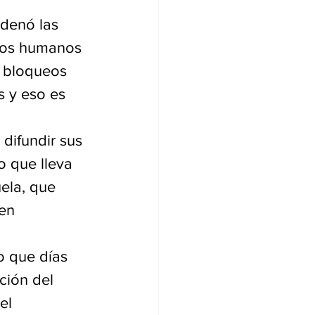
ndenó las 
chos humanos 
s bloqueos 
 y eso es 
difundir sus 
o que lleva 
ela, que 
en 
 que días 
ción del 
el 