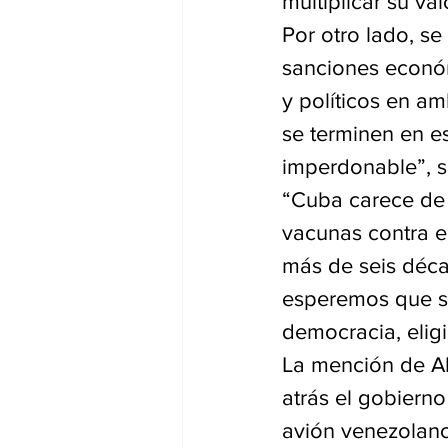
multiplicar su val
Por otro lado, se
sanciones económ
y políticos en a
se terminen en e
imperdonable”, s
“Cuba carece de 
vacunas contra e
más de seis déca
esperemos que se
democracia, elig
La mención de Al
atrás el gobierno
avión venezolano