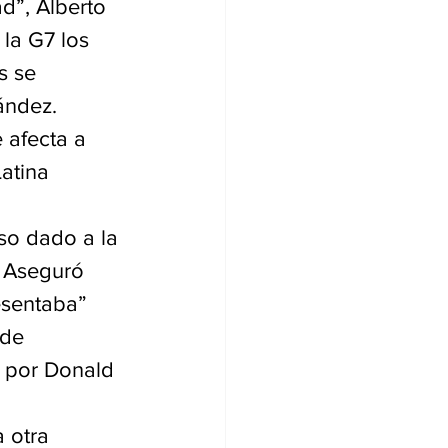
ad”, Alberto 
la G7 los 
s se 
ández.
 afecta a 
atina 
so dado a la 
 Aseguró 
esentaba” 
 de 
 por Donald 
 otra 