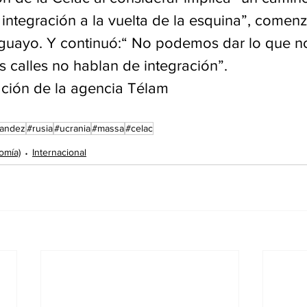
integración a la vuelta de la esquina”, comenz
guayo. Y continuó:“ No podemos dar lo que n
s calles no hablan de integración”.
ción de la agencia Télam
nandez
#rusia
#ucrania
#massa
#celac
omía)
Internacional