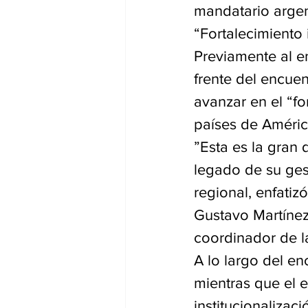
mandatario argen
“Fortalecimiento 
Previamente al en
frente del encue
avanzar en el “fo
países de América
”Esta es la gran 
legado de su ges
regional, enfati
Gustavo Martínez
coordinador de l
A lo largo del en
mientras que el 
institucionalizac