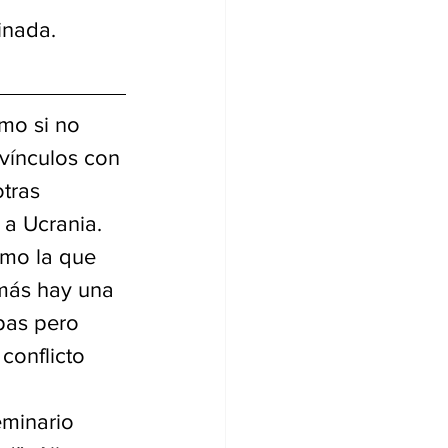
inada.
mo si no 
vínculos con 
tras 
 a Ucrania. 
omo la que 
más hay una 
pas pero 
conflicto 
eminario 