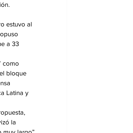
ión.
ro estuvo al 
ropuso 
ne a 33 
a” como 
el bloque 
ensa 
a Latina y 
ropuesta, 
izó la 
o muy largo”.