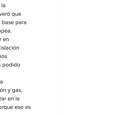
la 
veró que 
a base para 
opea.
r en 
islación 
mos 
s podido 
a 
ón y gas. 
ar en la 
orque eso es 