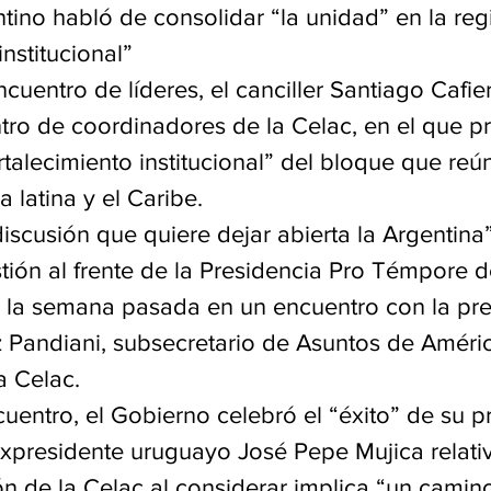
tino habló de consolidar “la unidad” en la reg
institucional”
cuentro de líderes, el canciller Santiago Cafie
ntro de coordinadores de la Celac, en el que p
rtalecimiento institucional” del bloque que reú
 latina y el Caribe.
discusión que quiere dejar abierta la Argentin
tión al frente de la Presidencia Pro Témpore d
zó la semana pasada en un encuentro con la pr
 Pandiani, subsecretario de Asuntos de Améric
a Celac.
cuentro, el Gobierno celebró el “éxito” de su p
expresidente uruguayo José Pepe Mujica relativ
ión de la Celac al considerar implica “un camin