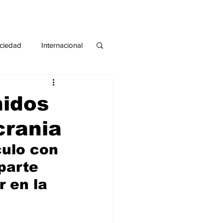
ciedad
Internacional
#deuda
#tarjeta
nidos
crania
culo con 
parte 
 en la 
 