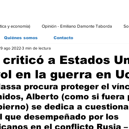
ítica y economía)
Opinión - Emiliano Damonte Taborda
So
Quiénes somos
Contacto
19 ago 2022
3 min de lectura
rial
Economía y Producción
#economia
#consumo
 criticó a Estados U
rol en la guerra en U
assa procura proteger el vín
idos, Alberto (como si fuera 
bierno) se dedica a cuestionar
ol que desempeñado por los 
canos en el conflicto Rusia –