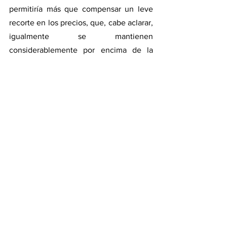
permitiría más que compensar un leve 
recorte en los precios, que, cabe aclarar, 
igualmente se mantienen 
considerablemente por encima de la 
tendencia media. 
Tal como se mencionó al principio, estas 
proyecciones preliminares son 
realizadas en base a las primeras 
intenciones de siembra, un rinde 
tendencial y precios FOB diferidos 
actuales. La producción finalmente 
obtenida dependerá fundamentalmente 
de lo que ocurra con el clima en los 
momentos críticos para los cultivos. En 
la campaña actual 2021/22 este fue un 
factor determinante que afectó 