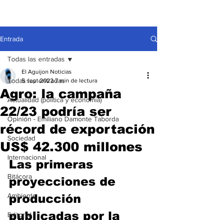
Entrada
Todas las entradas
El Aguijon Noticias
Todas las entradas
5 sept 2022
7 min de lectura
Agro: la campaña
Actualidad (política y economía)
22/23 podría ser
Opinión - Emiliano Damonte Taborda
récord de exportación
Sociedad
US$ 42.300 millones
Internacional
Las primeras 
Bitácora
proyecciones de 
Ambiente
producción 
publicadas por la 
Editorial