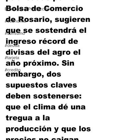
Bolsa de Comercio 
Economía y Producción
de Rosario, sugieren 
#economia
que se sostendrá el 
#consumo
ingreso récord de 
#deuda
divisas del agro el 
#tarjeta
año próximo. Sin 
#credito
embargo, dos 
supuestos claves 
deben sostenerse: 
que el clima dé una 
tregua a la 
producción y que los 
precios no caigan.