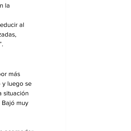
n la 
educir al 
zadas, 
”.
por más 
 y luego se 
a situación 
. Bajó muy 