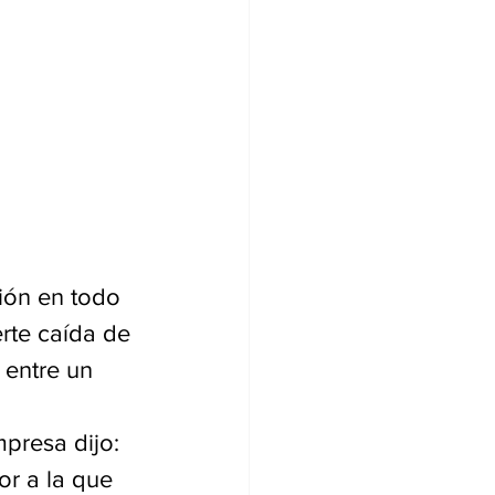
ión en todo 
erte caída de 
 entre un 
presa dijo: 
or a la que 