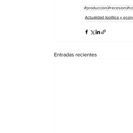
#produccion
#recesion
#co
Actualidad (política y econ
Entradas recientes