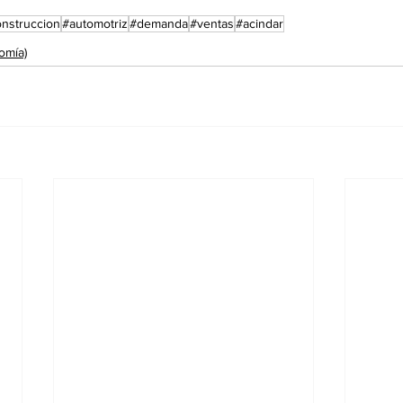
nstruccion
#automotriz
#demanda
#ventas
#acindar
omía)