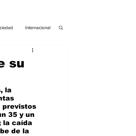
ciedad
Internacional
#deuda
#tarjeta
e su
 la 
ntas 
 previstos 
n 35 y un 
 la caída 
be de la 