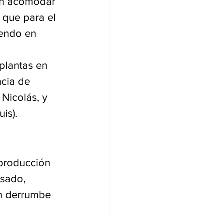
on acomodar 
 que para el 
iendo en 
plantas en 
ncia de 
Nicolás, y 
is).
producción 
sado, 
un derrumbe 