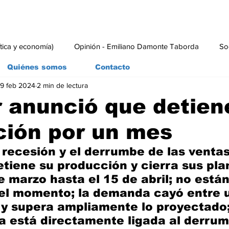
ítica y economía)
Opinión - Emiliano Damonte Taborda
So
Quiénes somos
Contacto
9 feb 2024
2 min de lectura
rial
Economía y Producción
#economia
#consumo
 anunció que detien
ción por un mes
 recesión y el derrumbe de las ventas,
etiene su producción y cierra sus pla
e marzo hasta el 15 de abril; no están
el momento; la demanda cayó entre u
 y supera ampliamente lo proyectado;
 está directamente ligada al derrum