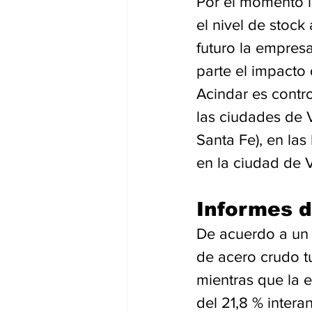
Por el momento l
el nivel de stoc
futuro la empres
parte el impacto 
Acindar es contro
las ciudades de V
Santa Fe), en la
en la ciudad de V
Informes d
De acuerdo a un 
de acero crudo t
mientras que la 
del 21,8 % interan