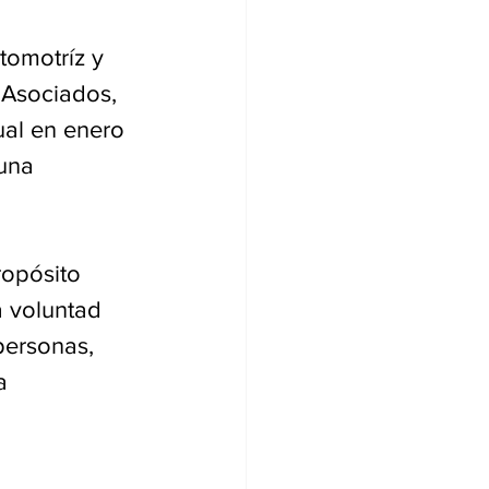
 
tomotríz y 
 Asociados, 
ual en enero 
una 
ropósito 
a voluntad 
personas, 
a 