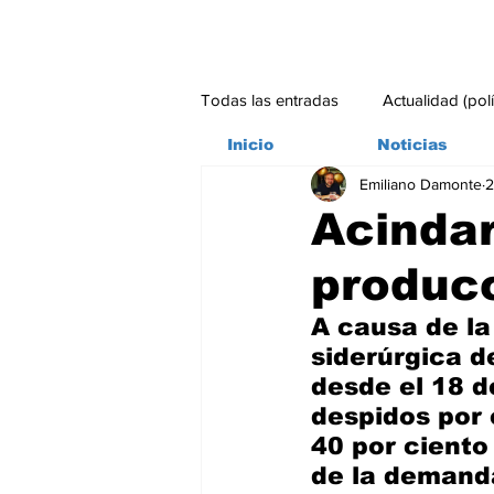
Todas las entradas
Actualidad (pol
Inicio
Noticias
Emiliano Damonte
2
Bitácora
Ambiente
Edito
Acindar
produc
#credito
A causa de la
siderúrgica d
desde el 18 d
despidos por 
40 por ciento
de la demanda