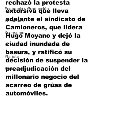
rechazó la protesta 
Economía y Producción
extorsiva que lleva 
adelante el sindicato de 
#economia
Camioneros, que lidera 
#consumo
Hugo Moyano y dejó la 
ciudad inundada de 
#deuda
basura, y ratificó su 
#tarjeta
decisión de suspender la 
preadjudicación del 
#credito
millonario negocio del 
acarreo de grúas de 
automóviles.