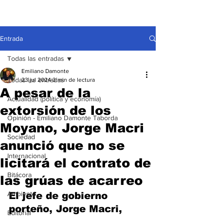
Entrada
Todas las entradas
Emiliano Damonte
Todas las entradas
23 jul 2024
3 min de lectura
A pesar de la
Actualidad (política y economía)
extorsión de los
Opinión - Emiliano Damonte Taborda
Moyano, Jorge Macri
Sociedad
anunció que no se
Internacional
licitará el contrato de
Bitácora
las grúas de acarreo
Ambiente
El jefe de gobierno 
porteño, Jorge Macri, 
Editorial